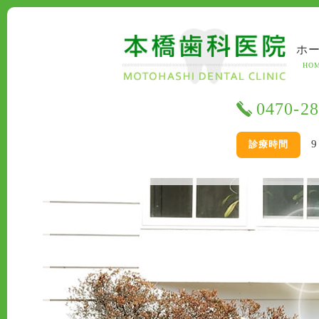
ホ
HO
0470-28
9