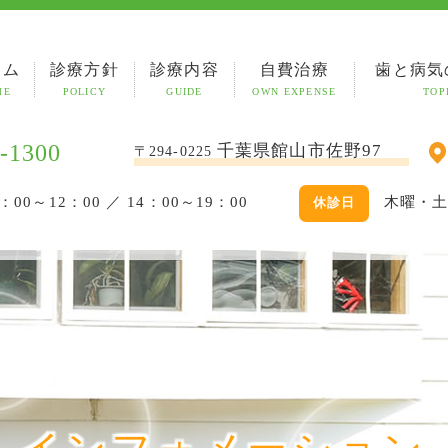
ーム
診療方針
診療内容
自費治療
歯と病気
ME
POLICY
GUIDE
OWN EXPENSE
TOP
-1300
千葉県館山市佐野97
〒294-0225
：00～12：00 ／ 14：00～19：00
木曜・